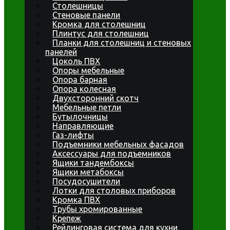
Столешницы
Стеновые панели
Кромка для столешниц
Плинтус для столешниц
Планки для столешниц и стеновых
панелей
Цоколь ПВХ
Опоры мебельные
Опора барная
Опора колесная
Двухсторонний скотч
Мебельные петли
Бутылочницы
Направляющие
Газ-лифты
Подъемники мебельных фасадов
Аксессуары для подъемников
Ящики тандембоксы
Ящики метабоксы
Посудосушители
Лотки для столовых приборов
Кромка ПВХ
Трубы хромированные
Крепеж
Рейлинговая система для кухни