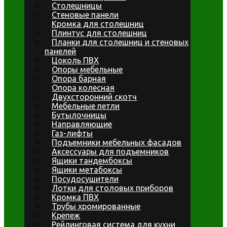
Столешницы
Стеновые панели
Кромка для столешниц
Плинтус для столешниц
Планки для столешниц и стеновых
панелей
Цоколь ПВХ
Опоры мебельные
Опора барная
Опора колесная
Двухсторонний скотч
Мебельные петли
Бутылочницы
Направляющие
Газ-лифты
Подъемники мебельных фасадов
Аксессуары для подъемников
Ящики тандембоксы
Ящики метабоксы
Посудосушители
Лотки для столовых приборов
Кромка ПВХ
Трубы хромированные
Крепеж
Рейлинговая система для кухни