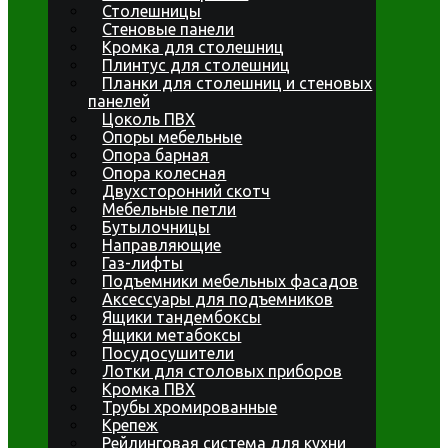
Столешницы
Стеновые панели
Кромка для столешниц
Плинтус для столешниц
Планки для столешниц и стеновых
панелей
Цоколь ПВХ
Опоры мебельные
Опора барная
Опора колесная
Двухсторонний скотч
Мебельные петли
Бутылочницы
Направляющие
Газ-лифты
Подъемники мебельных фасадов
Аксессуары для подъемников
Ящики тандембоксы
Ящики метабоксы
Посудосушители
Лотки для столовых приборов
Кромка ПВХ
Трубы хромированные
Крепеж
Рейлинговая система для кухни