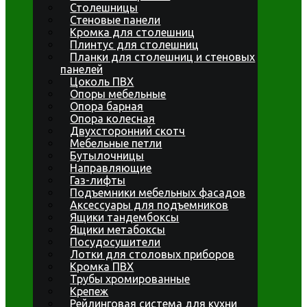
Столешницы
Стеновые панели
Кромка для столешниц
Плинтус для столешниц
Планки для столешниц и стеновых
панелей
Цоколь ПВХ
Опоры мебельные
Опора барная
Опора колесная
Двухсторонний скотч
Мебельные петли
Бутылочницы
Направляющие
Газ-лифты
Подъемники мебельных фасадов
Аксессуары для подъемников
Ящики тандембоксы
Ящики метабоксы
Посудосушители
Лотки для столовых приборов
Кромка ПВХ
Трубы хромированные
Крепеж
Рейлинговая система для кухни