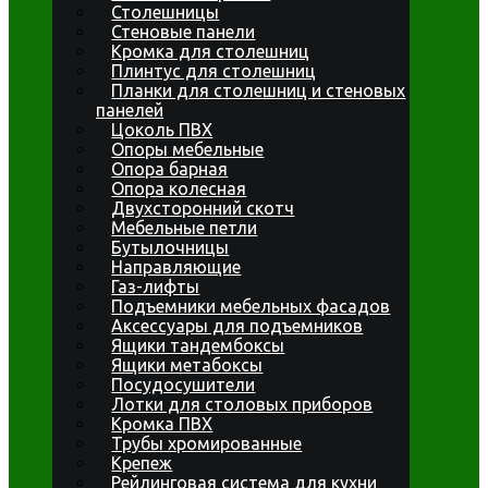
Столешницы
Стеновые панели
Кромка для столешниц
Плинтус для столешниц
Планки для столешниц и стеновых
панелей
Цоколь ПВХ
Опоры мебельные
Опора барная
Опора колесная
Двухсторонний скотч
Мебельные петли
Бутылочницы
Направляющие
Газ-лифты
Подъемники мебельных фасадов
Аксессуары для подъемников
Ящики тандембоксы
Ящики метабоксы
Посудосушители
Лотки для столовых приборов
Кромка ПВХ
Трубы хромированные
Крепеж
Рейлинговая система для кухни