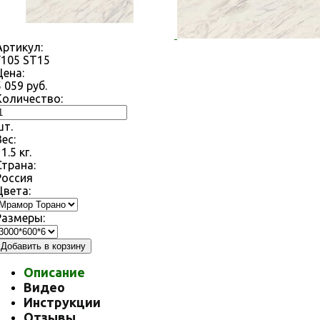
Артикул:
F105 ST15
Цена:
5 059
руб.
Количество:
шт.
Вес:
11.5
кг.
Страна:
Россия
Цвета:
Размеры:
Добавить в корзину
Описание
Видео
Инструкции
Отзывы