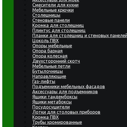
Смесители для кухни
Мебельные крючки
Столешницы
Стеновые панели
Кромка для столешниц
Плинтус для столешниц
Планки для столешниц и стеновых панеле
Цоколь ПВХ
Опоры мебельные
Опора барная
Опора колесная
Двухсторонний скотч
Мебельные петли
Бутылочницы
Направляющие
Газ-лифты
Подъемники мебельных фасадов
Аксессуары для подъемников
Ящики тандембоксы
Ящики метабоксы
Посудосушители
Лотки для столовых приборов
Кромка ПВХ
Трубы хромированные