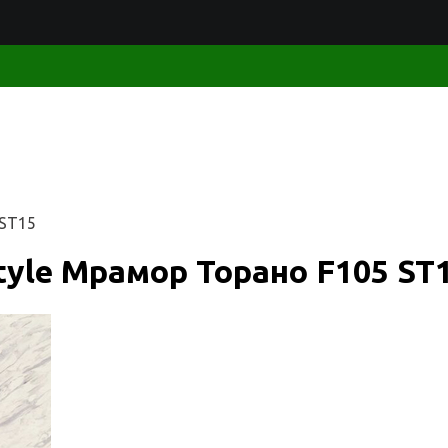
 ST15
tyle Мрамор Торано F105 ST