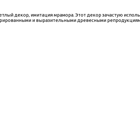
етлый декор, имитация мрамора. Этот декор зачастую испол
турированными и выразительными древесными репродукциям