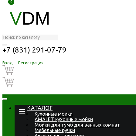
0
0
V
DM
+7 (831) 291-07-79
Вход
Регистрация
КАТАЛОГ
Кухонные мойки
AMALET кухонные мойки
Мойки для тумб для ванных комнат
Мебельные ручки
Аксессуары для моек