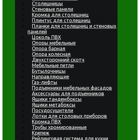
Столешницы
Стеновые панели
Кромка для столешниц
Плинтус для столешниц
Планки для столешниц и стеновых
панелей
Цоколь ПВХ
Опоры мебельные
Опора барная
Опора колесная
Двухсторонний скотч
Мебельные петли
Бутылочницы
Направляющие
Газ-лифты
Подъемники мебельных фасадов
Аксессуары для подъемников
Ящики тандембоксы
Ящики метабоксы
Посудосушители
Лотки для столовых приборов
Кромка ПВХ
Трубы хромированные
Крепеж
Рейлинговая система для кухни