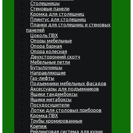
Столешницы
Стеновые панели
Кромка для столешниц
Плинтус для столешниц
Планки для столешниц и стеновых
панелей
Цоколь ПВХ
Опоры мебельные
Опора барная
Опора колесная
Двухсторонний скотч
Мебельные петли
Бутылочницы
Направляющие
Газ-лифты
Подъемники мебельных фасадов
Аксессуары для подъемников
Ящики тандембоксы
Ящики метабоксы
Посудосушители
Лотки для столовых приборов
Кромка ПВХ
Трубы хромированные
Крепеж
Рейлинговая система для кухни