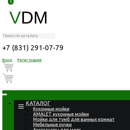
0
0
V
DM
+7 (831) 291-07-79
Вход
Регистрация
КАТАЛОГ
Кухонные мойки
AMALET кухонные мойки
Мойки для тумб для ванных комнат
Мебельные ручки
Аксессуары для моек