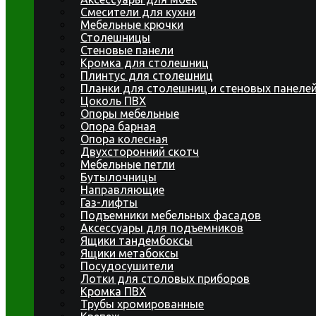
Смесители для кухни
Мебельные крючки
Столешницы
Стеновые панели
Кромка для столешниц
Плинтус для столешниц
Планки для столешниц и стеновых панеле
Цоколь ПВХ
Опоры мебельные
Опора барная
Опора колесная
Двухсторонний скотч
Мебельные петли
Бутылочницы
Направляющие
Газ-лифты
Подъемники мебельных фасадов
Аксессуары для подъемников
Ящики тандембоксы
Ящики метабоксы
Посудосушители
Лотки для столовых приборов
Кромка ПВХ
Трубы хромированные