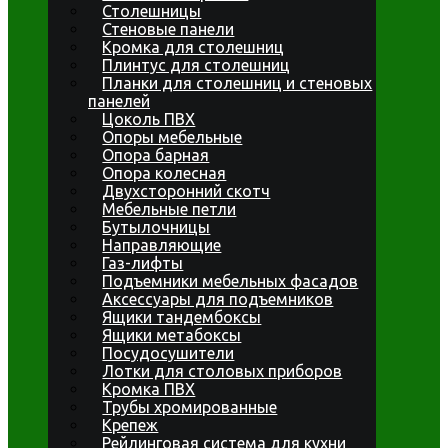
Столешницы
Стеновые панели
Кромка для столешниц
Плинтус для столешниц
Планки для столешниц и стеновых
панелей
Цоколь ПВХ
Опоры мебельные
Опора барная
Опора колесная
Двухсторонний скотч
Мебельные петли
Бутылочницы
Направляющие
Газ-лифты
Подъемники мебельных фасадов
Аксессуары для подъемников
Ящики тандембоксы
Ящики метабоксы
Посудосушители
Лотки для столовых приборов
Кромка ПВХ
Трубы хромированные
Крепеж
Рейлинговая система для кухни