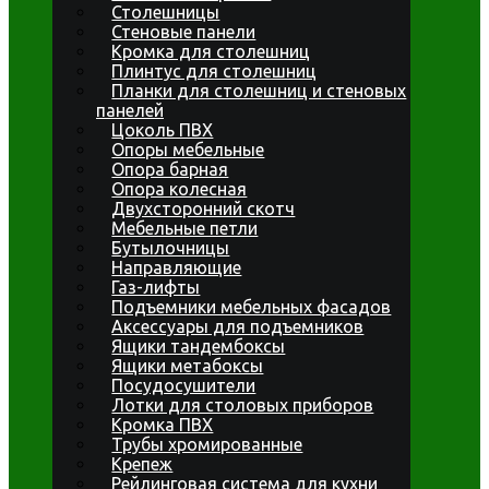
Столешницы
Стеновые панели
Кромка для столешниц
Плинтус для столешниц
Планки для столешниц и стеновых
панелей
Цоколь ПВХ
Опоры мебельные
Опора барная
Опора колесная
Двухсторонний скотч
Мебельные петли
Бутылочницы
Направляющие
Газ-лифты
Подъемники мебельных фасадов
Аксессуары для подъемников
Ящики тандембоксы
Ящики метабоксы
Посудосушители
Лотки для столовых приборов
Кромка ПВХ
Трубы хромированные
Крепеж
Рейлинговая система для кухни