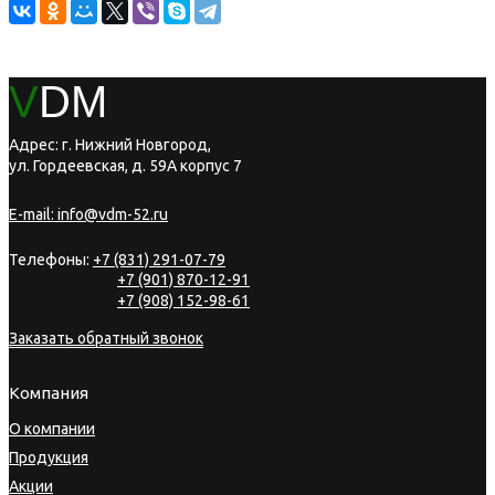
V
DM
Адрес: г. Нижний Новгород,
ул. Гордеевская, д. 59А корпус 7
E-mail:
info@vdm-52.ru
Телефоны:
+7 (831) 291-07-79
+7 (901) 870-12-91
+7 (908) 152-98-61
Заказать обратный звонок
Компания
О компании
Продукция
Акции