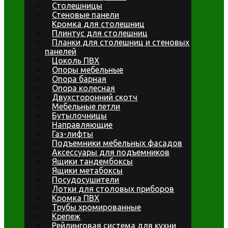
Столешницы
Стеновые панели
Кромка для столешниц
Плинтус для столешниц
Планки для столешниц и стеновых
панелей
Цоколь ПВХ
Опоры мебельные
Опора барная
Опора колесная
Двухсторонний скотч
Мебельные петли
Бутылочницы
Направляющие
Газ-лифты
Подъемники мебельных фасадов
Аксессуары для подъемников
Ящики тандембоксы
Ящики метабоксы
Посудосушители
Лотки для столовых приборов
Кромка ПВХ
Трубы хромированные
Крепеж
Рейлинговая система для кухни