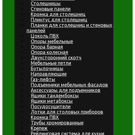
Столешницы
Стеновые панели
Кромка для столешниц
Плинтус для столешниц
Планки для столешниц и стеновых
панелей
Цоколь ПВХ
Опоры мебельные
Опора барная
Опора колесная
Двухсторонний скотч
Мебельные петли
Бутылочницы
Направляющие
Газ-лифты
Подъемники мебельных фасадов
Аксессуары для подъемников
Ящики тандембоксы
Ящики метабоксы
Посудосушители
Лотки для столовых приборов
Кромка ПВХ
Трубы хромированные
Крепеж
Рейлинговая система для кухни