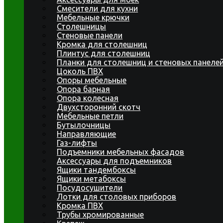
Смесители для кухни
Мебельные крючки
Столешницы
Стеновые панели
Кромка для столешниц
Плинтус для столешниц
Планки для столешниц и стеновых панеле
Цоколь ПВХ
Опоры мебельные
Опора барная
Опора колесная
Двухсторонний скотч
Мебельные петли
Бутылочницы
Направляющие
Газ-лифты
Подъемники мебельных фасадов
Аксессуары для подъемников
Ящики тандембоксы
Ящики метабоксы
Посудосушители
Лотки для столовых приборов
Кромка ПВХ
Трубы хромированные