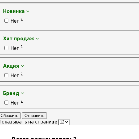
Новинка
2
Нет
Хит продаж
2
Нет
Акция
2
Нет
Бренд
2
Нет
Сбросить
Отправить
Показывать на странице