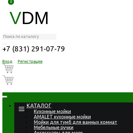
0
0
V
DM
+7 (831) 291-07-79
Вход
Регистрация
КАТАЛОГ
Кухонные мойки
AMALET кухонные мойки
Мойки для тумб для ванных комнат
Мебельные ручки
Аксессуары для моек