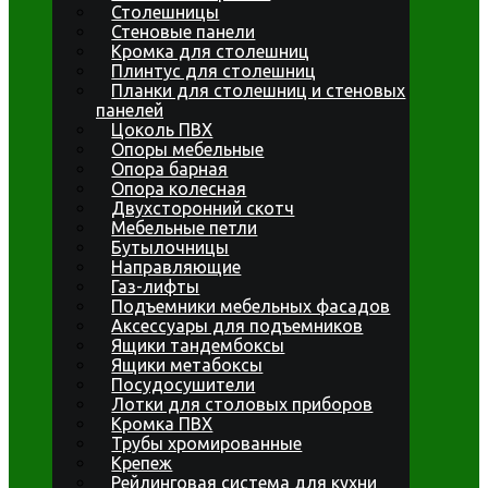
Столешницы
Стеновые панели
Кромка для столешниц
Плинтус для столешниц
Планки для столешниц и стеновых
панелей
Цоколь ПВХ
Опоры мебельные
Опора барная
Опора колесная
Двухсторонний скотч
Мебельные петли
Бутылочницы
Направляющие
Газ-лифты
Подъемники мебельных фасадов
Аксессуары для подъемников
Ящики тандембоксы
Ящики метабоксы
Посудосушители
Лотки для столовых приборов
Кромка ПВХ
Трубы хромированные
Крепеж
Рейлинговая система для кухни