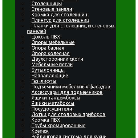
Столешницы
Стеновые панели
Кромка для столешниц
Плинтус для столешниц
Планки для столешниц и стеновых
панелей
Цоколь ПВХ
Опоры мебельные
Опора барная
Опора колесная
Двухсторонний скотч
Мебельные петли
Бутылочницы
Направляющие
Газ-лифты
Подъемники мебельных фасадов
Аксессуары для подъемников
Ящики тандембоксы
Ящики метабоксы
Посудосушители
Лотки для столовых приборов
Кромка ПВХ
Трубы хромированные
Крепеж
Рейлинговая система для кухни