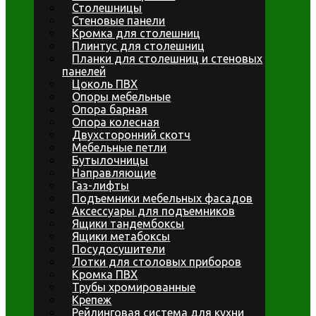
Столешницы
Стеновые панели
Кромка для столешниц
Плинтус для столешниц
Планки для столешниц и стеновых
панелей
Цоколь ПВХ
Опоры мебельные
Опора барная
Опора колесная
Двухсторонний скотч
Мебельные петли
Бутылочницы
Направляющие
Газ-лифты
Подъемники мебельных фасадов
Аксессуары для подъемников
Ящики тандембоксы
Ящики метабоксы
Посудосушители
Лотки для столовых приборов
Кромка ПВХ
Трубы хромированные
Крепеж
Рейлинговая система для кухни