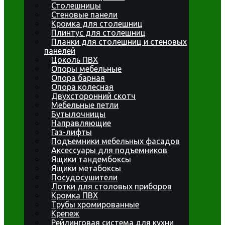
Столешницы
Стеновые панели
Кромка для столешниц
Плинтус для столешниц
Планки для столешниц и стеновых
панелей
Цоколь ПВХ
Опоры мебельные
Опора барная
Опора колесная
Двухсторонний скотч
Мебельные петли
Бутылочницы
Направляющие
Газ-лифты
Подъемники мебельных фасадов
Аксессуары для подъемников
Ящики тандембоксы
Ящики метабоксы
Посудосушители
Лотки для столовых приборов
Кромка ПВХ
Трубы хромированные
Крепеж
Рейлинговая система для кухни