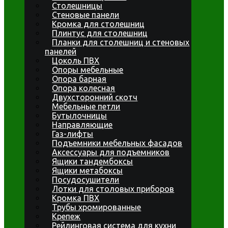
Столешницы
Стеновые панели
Кромка для столешниц
Плинтус для столешниц
Планки для столешниц и стеновых
панелей
Цоколь ПВХ
Опоры мебельные
Опора барная
Опора колесная
Двухсторонний скотч
Мебельные петли
Бутылочницы
Направляющие
Газ-лифты
Подъемники мебельных фасадов
Аксессуары для подъемников
Ящики тандембоксы
Ящики метабоксы
Посудосушители
Лотки для столовых приборов
Кромка ПВХ
Трубы хромированные
Крепеж
Рейлинговая система для кухни