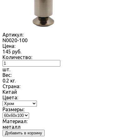
Артикул:
N0020-100
Цена:
145
руб.
Количество:
шт.
Вес:
0.2
кг.
Страна:
Китай
Цвета:
Размеры:
Материал:
металл
Добавить в корзину