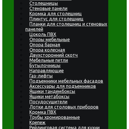
Столешницы
Стеновые панели
Кромка для столешниц
Плинтус для столешниц
Планки для столешниц и стеновых
панелей
Цоколь ПВХ
Опоры мебельные
Опора барная
Опора колесная
Двухсторонний скотч
Мебельные петли
Бутылочницы
Направляющие
Газ-лифты
Подъемники мебельных фасадов
Аксессуары для подъемников
Ящики тандембоксы
Ящики метабоксы
Посудосушители
Лотки для столовых приборов
Кромка ПВХ
Трубы хромированные
Крепеж
Рейлинговая система для кухни