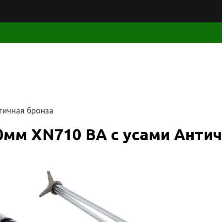
тичная бронза
0мм XN710 ВА с усами Антич