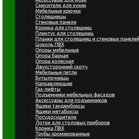
Смесители для кухни
Мебельные крючки
Столешницы
Стеновые панели
Кромка для столешниц
Плинтус для столешниц
Планки для столешниц и стеновых панеле
Цоколь ПВХ
Опоры мебельные
Опора барная
Опора колесная
Двухсторонний скотч
Мебельные петли
Бутылочницы
Направляющие
Газ-лифты
Подъемники мебельных фасадов
Аксессуары для подъемников
Ящики тандембоксы
Ящики метабоксы
Посудосушители
Лотки для столовых приборов
Кромка ПВХ
Трубы хромированные