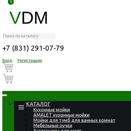
0
0
V
DM
+7 (831) 291-07-79
Вход
Регистрация
КАТАЛОГ
Кухонные мойки
AMALET кухонные мойки
Мойки для тумб для ванных комнат
Мебельные ручки
Аксессуары для моек