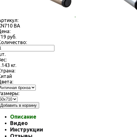
Артикул:
XN710 ВА
Цена:
719
руб.
Количество:
шт.
Вес:
1.143
кг.
Страна:
Китай
Цвета:
Размеры:
Добавить в корзину
Описание
Видео
Инструкции
Отзывы