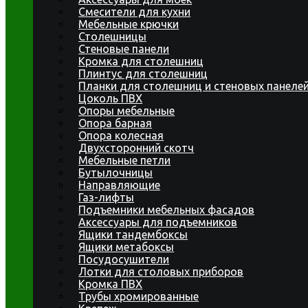
Смесители для кухни
Мебельные крючки
Столешницы
Стеновые панели
Кромка для столешниц
Плинтус для столешниц
Планки для столешниц и стеновых панеле
Цоколь ПВХ
Опоры мебельные
Опора барная
Опора колесная
Двухсторонний скотч
Мебельные петли
Бутылочницы
Направляющие
Газ-лифты
Подъемники мебельных фасадов
Аксессуары для подъемников
Ящики тандембоксы
Ящики метабоксы
Посудосушители
Лотки для столовых приборов
Кромка ПВХ
Трубы хромированные