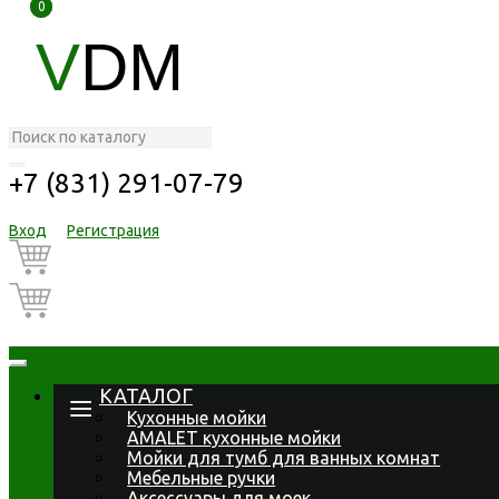
0
0
V
DM
+7 (831) 291-07-79
Вход
Регистрация
КАТАЛОГ
Кухонные мойки
AMALET кухонные мойки
Мойки для тумб для ванных комнат
Мебельные ручки
Аксессуары для моек