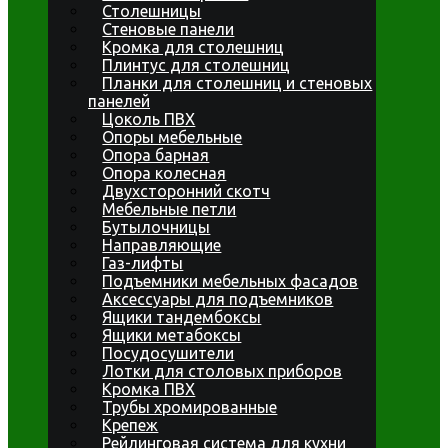
Столешницы
Стеновые панели
Кромка для столешниц
Плинтус для столешниц
Планки для столешниц и стеновых
панелей
Цоколь ПВХ
Опоры мебельные
Опора барная
Опора колесная
Двухсторонний скотч
Мебельные петли
Бутылочницы
Направляющие
Газ-лифты
Подъемники мебельных фасадов
Аксессуары для подъемников
Ящики тандембоксы
Ящики метабоксы
Посудосушители
Лотки для столовых приборов
Кромка ПВХ
Трубы хромированные
Крепеж
Рейлинговая система для кухни