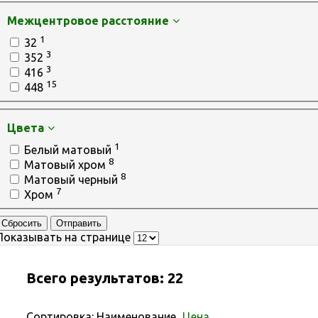
Межцентровое расстояние
1
32
3
352
3
416
15
448
Цвета
1
Белый матовый
8
Матовый хром
8
Матовый черный
7
Хром
Сбросить
Отправить
Показывать на странице
Всего результатов:
22
Сортировка:
Наименование
Цена