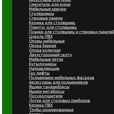
Смесители для кухни
Мебельные крючки
Столешницы
Стеновые панели
Кромка для столешниц
Плинтус для столешниц
Планки для столешниц и стеновых панеле
Цоколь ПВХ
Опоры мебельные
Опора барная
Опора колесная
Двухсторонний скотч
Мебельные петли
Бутылочницы
Направляющие
Газ-лифты
Подъемники мебельных фасадов
Аксессуары для подъемников
Ящики тандембоксы
Ящики метабоксы
Посудосушители
Лотки для столовых приборов
Кромка ПВХ
Трубы хромированные