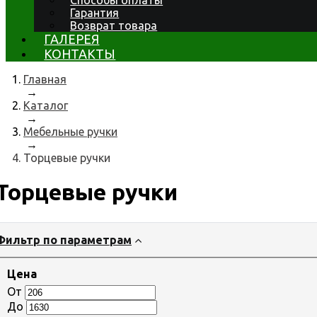
Способы оплаты
Гарантия
Возврат товара
ГАЛЕРЕЯ
КОНТАКТЫ
Главная
→
Каталог
→
Мебельные ручки
→
Торцевые ручки
Торцевые ручки
Фильтр по параметрам
Цена
От
До