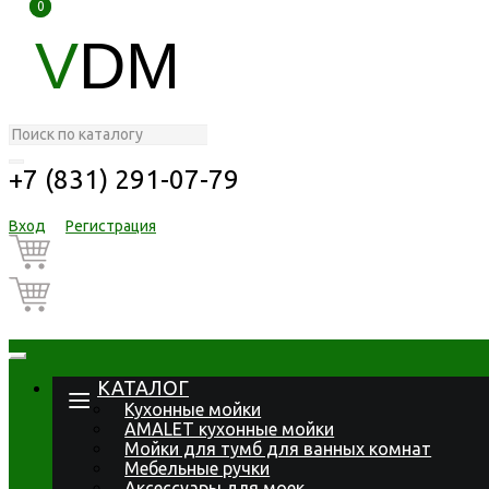
0
0
V
DM
+7 (831) 291-07-79
Вход
Регистрация
КАТАЛОГ
Кухонные мойки
AMALET кухонные мойки
Мойки для тумб для ванных комнат
Мебельные ручки
Аксессуары для моек