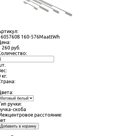
Артикул:
16057608 160-576MaattWh
Цена:
1 260
руб.
Количество:
шт.
Вес:
0
кг.
Страна:
Цвета:
Тип ручки:
ручка-скоба
Межцентровое расстояние:
нет
Добавить в корзину