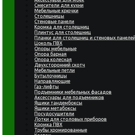
Смесители для кухни
Мебельные крючки
Столешницы
Стеновые панели
Кромка для столешниц
Плинтус для столешниц
Планки для столешниц и стеновых панеле
Цоколь ПВХ
Опоры мебельные
Опора барная
Опора колесная
Двухсторонний скотч
Мебельные петли
Бутылочницы
Направляющие
Газ-лифты
Подъемники мебельных фасадов
Аксессуары для подъемников
Ящики тандембоксы
Ящики метабоксы
Посудосушители
Лотки для столовых приборов
Кромка ПВХ
Трубы хромированные