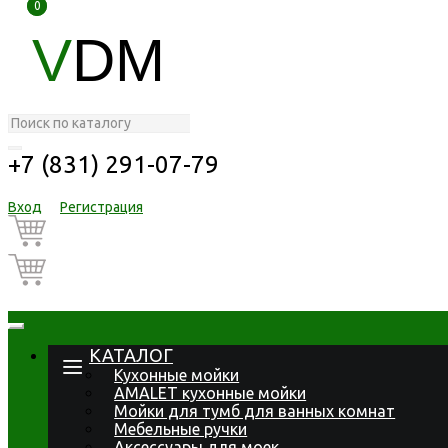
0
0
V
DM
+7 (831) 291-07-79
Вход
Регистрация
КАТАЛОГ
Кухонные мойки
AMALET кухонные мойки
Мойки для тумб для ванных комнат
Мебельные ручки
Аксессуары для моек