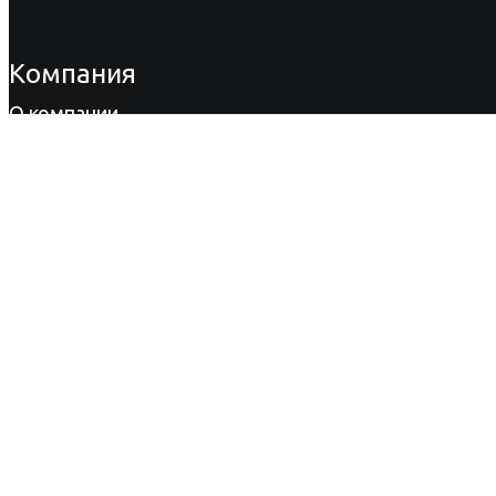
Компания
О компании
Продукция
Акции
Сертификаты
Новости
Вакансии
Информация
Вопрос-ответ
Статьи
Способы оплаты