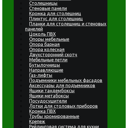
Столешницы
Стеновые панели
Кромка для столешниц
Плинтус для столешниц
Планки для столешниц и стеновых
панелей
Цоколь ПВХ
Опоры мебельные
Опора барная
Опора колесная
Двухсторонний скотч
Мебельные петли
Бутылочницы
Направляющие
Газ-лифты
Подъемники мебельных фасадов
Аксессуары для подъемников
Ящики тандембоксы
Ящики метабоксы
Посудосушители
Лотки для столовых приборов
Кромка ПВХ
Трубы хромированные
Крепеж
Рейлинговая система для кухни