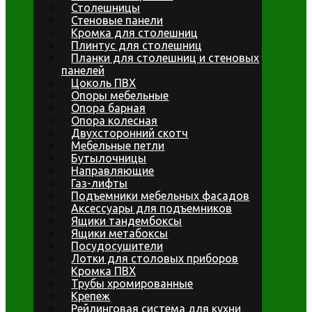
Столешницы
Стеновые панели
Кромка для столешниц
Плинтус для столешниц
Планки для столешниц и стеновых
панелей
Цоколь ПВХ
Опоры мебельные
Опора барная
Опора колесная
Двухсторонний скотч
Мебельные петли
Бутылочницы
Направляющие
Газ-лифты
Подъемники мебельных фасадов
Аксессуары для подъемников
Ящики тандембоксы
Ящики метабоксы
Посудосушители
Лотки для столовых приборов
Кромка ПВХ
Трубы хромированные
Крепеж
Рейлинговая система для кухни