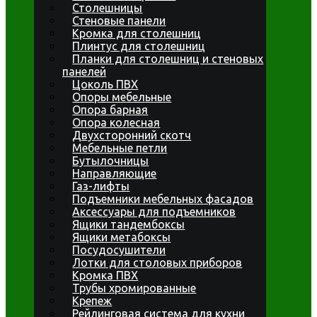
Столешницы
Стеновые панели
Кромка для столешниц
Плинтус для столешниц
Планки для столешниц и стеновых
панелей
Цоколь ПВХ
Опоры мебельные
Опора барная
Опора колесная
Двухсторонний скотч
Мебельные петли
Бутылочницы
Направляющие
Газ-лифты
Подъемники мебельных фасадов
Аксессуары для подъемников
Ящики тандембоксы
Ящики метабоксы
Посудосушители
Лотки для столовых приборов
Кромка ПВХ
Трубы хромированные
Крепеж
Рейлинговая система для кухни