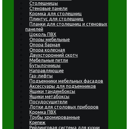
Столешницы
Стеновые панели
Кромка для столешниц
Плинтус для столешниц
Планки для столешниц и стеновых
панелей
Цоколь ПВХ
Опоры мебельные
Опора барная
Опора колесная
Двухсторонний скотч
Мебельные петли
Бутылочницы
Направляющие
Газ-лифты
Подъемники мебельных фасадов
Аксессуары для подъемников
Ящики тандембоксы
Ящики метабоксы
Посудосушители
Лотки для столовых приборов
Кромка ПВХ
Трубы хромированные
Крепеж
Рейлинговая система для кухни