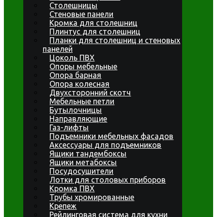
Столешницы
Стеновые панели
Кромка для столешниц
Плинтус для столешниц
Планки для столешниц и стеновых
панелей
Цоколь ПВХ
Опоры мебельные
Опора барная
Опора колесная
Двухсторонний скотч
Мебельные петли
Бутылочницы
Направляющие
Газ-лифты
Подъемники мебельных фасадов
Аксессуары для подъемников
Ящики тандембоксы
Ящики метабоксы
Посудосушители
Лотки для столовых приборов
Кромка ПВХ
Трубы хромированные
Крепеж
Рейлинговая система для кухни