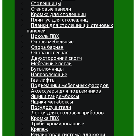
Столешницы
Стеновые панели
Кромка для столешниц
Плинтус для столешниц
Планки для столешниц и стеновых
панелей
Цоколь ПВХ
Опоры мебельные
Опора барная
Опора колесная
Двухсторонний скотч
Мебельные петли
Бутылочницы
Направляющие
Газ-лифты
Подъемники мебельных фасадов
Аксессуары для подъемников
Ящики тандембоксы
Ящики метабоксы
Посудосушители
Лотки для столовых приборов
Кромка ПВХ
Трубы хромированные
Крепеж
Рейлинговая система для кухни