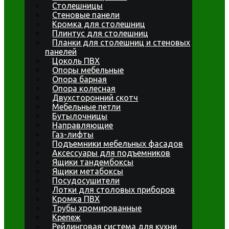
Столешницы
Стеновые панели
Кромка для столешниц
Плинтус для столешниц
Планки для столешниц и стеновых
панелей
Цоколь ПВХ
Опоры мебельные
Опора барная
Опора колесная
Двухсторонний скотч
Мебельные петли
Бутылочницы
Направляющие
Газ-лифты
Подъемники мебельных фасадов
Аксессуары для подъемников
Ящики тандембоксы
Ящики метабоксы
Посудосушители
Лотки для столовых приборов
Кромка ПВХ
Трубы хромированные
Крепеж
Рейлинговая система для кухни