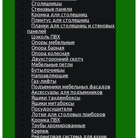
Столешницы
Стеновые панели
Кромка для столешниц
Плинтус для столешниц
Планки для столешниц и стеновых
панелей
Цоколь ПВХ
Опоры мебельные
Опора барная
Опора колесная
Двухсторонний скотч
Мебельные петли
Бутылочницы
Направляющие
Газ-лифты
Подъемники мебельных фасадов
Аксессуары для подъемников
Ящики тандембоксы
Ящики метабоксы
Посудосушители
Лотки для столовых приборов
Кромка ПВХ
Трубы хромированные
Крепеж
Рейлинговая система для кухни