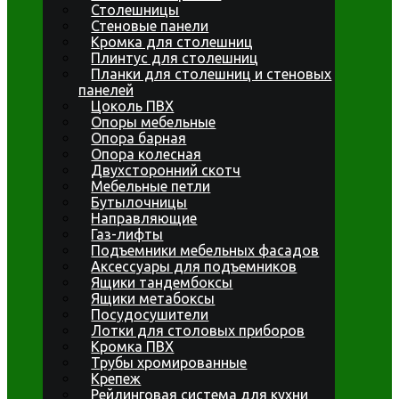
Столешницы
Стеновые панели
Кромка для столешниц
Плинтус для столешниц
Планки для столешниц и стеновых
панелей
Цоколь ПВХ
Опоры мебельные
Опора барная
Опора колесная
Двухсторонний скотч
Мебельные петли
Бутылочницы
Направляющие
Газ-лифты
Подъемники мебельных фасадов
Аксессуары для подъемников
Ящики тандембоксы
Ящики метабоксы
Посудосушители
Лотки для столовых приборов
Кромка ПВХ
Трубы хромированные
Крепеж
Рейлинговая система для кухни