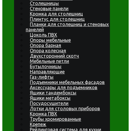
Столешницы
Стеновые панели
Кромка для столешниц
Плинтус для столешниц
Планки для столешниц и стеновых
панелей
Цоколь ПВХ
Опоры мебельные
Опора барная
Опора колесная
Двухсторонний скотч
Мебельные петли
Бутылочницы
Направляющие
Газ-лифты
Подъемники мебельных фасадов
Аксессуары для подъемников
Ящики тандембоксы
Ящики метабоксы
Посудосушители
Лотки для столовых приборов
Кромка ПВХ
Трубы хромированные
Крепеж
Рейлинговая система для кухни