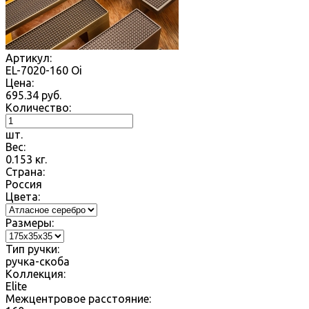
Артикул:
EL-7020-160 Oi
Цена:
695.34
руб.
Количество:
шт.
Вес:
0.153
кг.
Страна:
Россия
Цвета:
Размеры:
Тип ручки:
ручка-скоба
Коллекция:
Elite
Межцентровое расстояние: