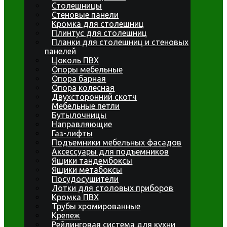
Столешницы
Стеновые панели
Кромка для столешниц
Плинтус для столешниц
Планки для столешниц и стеновых
панелей
Цоколь ПВХ
Опоры мебельные
Опора барная
Опора колесная
Двухсторонний скотч
Мебельные петли
Бутылочницы
Направляющие
Газ-лифты
Подъемники мебельных фасадов
Аксессуары для подъемников
Ящики тандембоксы
Ящики метабоксы
Посудосушители
Лотки для столовых приборов
Кромка ПВХ
Трубы хромированные
Крепеж
Рейлинговая система для кухни