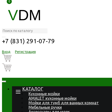
0
0
V
DM
+7 (831) 291-07-79
Вход
Регистрация
КАТАЛОГ
Кухонные мойки
AMALET кухонные мойки
Мойки для тумб для ванных комнат
Мебельные ручки
Аксессуары для моек