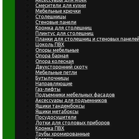
Смесители для кухни
Мебельные крючки
Столешницы
Стеновые панели
Кромка для столешниц
Плинтус для столешниц
Планки для столешниц и стеновых панеле
Цоколь ПВХ
Опоры мебельные
Опора барная
Опора колесная
Двухсторонний скотч
Мебельные петли
Бутылочницы
Направляющие
Газ-лифты
Подъемники мебельных фасадов
Аксессуары для подъемников
Ящики тандембоксы
Ящики метабоксы
Посудосушители
Лотки для столовых приборов
Кромка ПВХ
Трубы хромированные