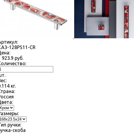
Артикул:
KA3-128PS11-CR
Цена:
1 923.9
руб.
Количество:
шт.
Вес:
0.114
кг.
Страна:
Россия
Цвета:
Размеры:
Тип ручки:
ручка-скоба