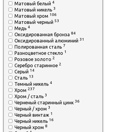
4
Матовый белый
3
Матовый никель
106
Матовый хром
53
Матовый черный
4
Медь
84
Оксидированная бронза
31
Оксидированный алюминий
7
Полировaннaя стaль
1
Разноцветное стекло
2
Розовое золото
2
Серебро старинное
14
Серый
13
Сталь
4
Темный никель
237
Хром
3
Хром / сталь
36
Черненый старинный цинк
3
Черный / хром
1
Черный винтаж
16
Черный никель
8
Черный хром