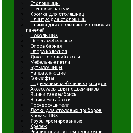
Столешницы
Стеновые панели
Кромка для столешниц
Плинтус для столешниц
Планки для столешниц и стеновых
панелей
Цоколь ПВХ
Опоры мебельные
Опора барная
Опора колесная
Двухсторонний скотч
Мебельные петли
Бутылочницы
Направляющие
Газ-лифты
Подъемники мебельных фасадов
Аксессуары для подъемников
Ящики тандембоксы
Ящики метабоксы
Посудосушители
Лотки для столовых приборов
Кромка ПВХ
Трубы хромированные
Крепеж
Рейлинговая система для кухни