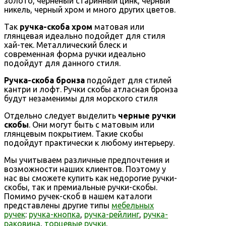
золото, черненый старинный цинк, черный
никель, черный хром и много других цветов.
Так
ручка-скоба хром
матовая или
глянцевая идеально подойдет для стиля
хай-тек. Металлический блеск и
современная форма ручки идеально
подойдут для данного стиля.
Ручка-скоба бронза
подойдет для стилей
кантри и лофт. Ручки скобы атласная бронза
будут незаменимы для морского стиля
Отдельно следует выделить
черные ручки
скобы
. Они могут быть с матовым или
глянцевым покрытием. Такие скобы
подойдут практически к любому интерьеру.
Мы учитываем различные предпочтения и
возможности наших клиентов. Поэтому у
нас вы сможете купить как недорогие ручки-
скобы, так и премиальные ручки-скобы.
Помимо ручек-скоб в нашем каталоги
представлены другие типы
мебельных
ручек
:
ручка-кнопка
,
ручка-рейлинг
,
ручка-
раковина
,
торцевые ручки
.