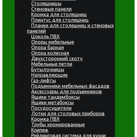
Столешницы
Стеновые панели
Кромка для столешниц
Плинтус для столешниц
Планки для столешниц и стеновых
панелей
Цоколь ПВХ
Опоры мебельные
Опора барная
Опора колесная
Двухсторонний скотч
Мебельные петли
Бутылочницы
Направляющие
Газ-лифты
Подъемники мебельных фасадов
Аксессуары для подъемников
Ящики тандембоксы
Ящики метабоксы
Посудосушители
Лотки для столовых приборов
Кромка ПВХ
Трубы хромированные
Крепеж
Рейлинговая система для кухни