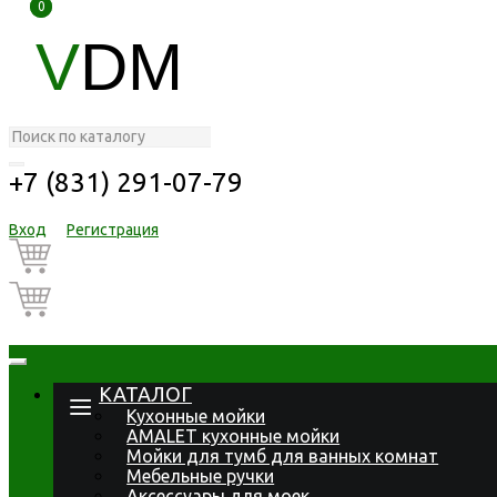
0
0
V
DM
+7 (831) 291-07-79
Вход
Регистрация
КАТАЛОГ
Кухонные мойки
AMALET кухонные мойки
Мойки для тумб для ванных комнат
Мебельные ручки
Аксессуары для моек