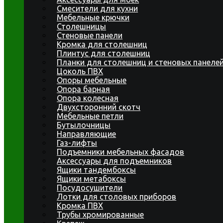
Смесители для кухни
Мебельные крючки
Столешницы
Стеновые панели
Кромка для столешниц
Плинтус для столешниц
Планки для столешниц и стеновых панеле
Цоколь ПВХ
Опоры мебельные
Опора барная
Опора колесная
Двухсторонний скотч
Мебельные петли
Бутылочницы
Направляющие
Газ-лифты
Подъемники мебельных фасадов
Аксессуары для подъемников
Ящики тандембоксы
Ящики метабоксы
Посудосушители
Лотки для столовых приборов
Кромка ПВХ
Трубы хромированные