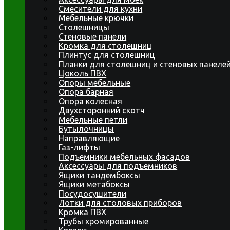
Смесители для кухни
Мебельные крючки
Столешницы
Стеновые панели
Кромка для столешниц
Плинтус для столешниц
Планки для столешниц и стеновых панеле
Цоколь ПВХ
Опоры мебельные
Опора барная
Опора колесная
Двухсторонний скотч
Мебельные петли
Бутылочницы
Направляющие
Газ-лифты
Подъемники мебельных фасадов
Аксессуары для подъемников
Ящики тандембоксы
Ящики метабоксы
Посудосушители
Лотки для столовых приборов
Кромка ПВХ
Трубы хромированные