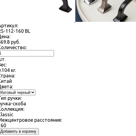
Артикул:
RS-112-160 BL
Цена:
469.8
руб.
Количество:
шт.
Вес:
0.104
кг.
Страна:
Китай
Цвета:
Тип ручки:
ручка-скоба
Коллекция:
Classic
Межцентровое расстояние:
160
Добавить в корзину