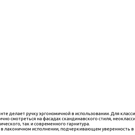
нте делает ручку эргономичной в использовании. Для класс
чно смотреться на фасадах скандинавского стиля, неокласс
ческого, так и современного гарнитура.
, в лаконичном исполнении, подчеркивающем уверенность в 