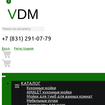
0
0
V
DM
+7 (831) 291-07-79
Вход
Регистрация
КАТАЛОГ
Кухонные мойки
AMALET кухонные мойки
Мойки для тумб для ванных комнат
Мебельные ручки
Аксессуары для моек