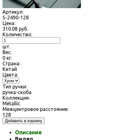
Артикул:
S-2490-128
Цена:
310.08
руб.
Количество:
шт.
Вес:
0
кг.
Страна:
Китай
Цвета:
Тип ручки:
ручка-скоба
Коллекция:
Metallic
Межцентровое расстояние:
128
Добавить в корзину
Описание
Видео