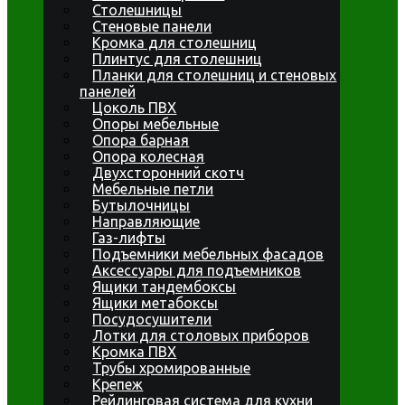
Столешницы
Стеновые панели
Кромка для столешниц
Плинтус для столешниц
Планки для столешниц и стеновых
панелей
Цоколь ПВХ
Опоры мебельные
Опора барная
Опора колесная
Двухсторонний скотч
Мебельные петли
Бутылочницы
Направляющие
Газ-лифты
Подъемники мебельных фасадов
Аксессуары для подъемников
Ящики тандембоксы
Ящики метабоксы
Посудосушители
Лотки для столовых приборов
Кромка ПВХ
Трубы хромированные
Крепеж
Рейлинговая система для кухни