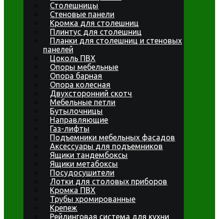
Столешницы
Стеновые панели
Кромка для столешниц
Плинтус для столешниц
Планки для столешниц и стеновых
панелей
Цоколь ПВХ
Опоры мебельные
Опора барная
Опора колесная
Двухсторонний скотч
Мебельные петли
Бутылочницы
Направляющие
Газ-лифты
Подъемники мебельных фасадов
Аксессуары для подъемников
Ящики тандембоксы
Ящики метабоксы
Посудосушители
Лотки для столовых приборов
Кромка ПВХ
Трубы хромированные
Крепеж
Рейлинговая система для кухни