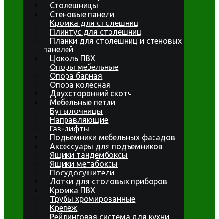
Столешницы
Стеновые панели
Кромка для столешниц
Плинтус для столешниц
Планки для столешниц и стеновых
панелей
Цоколь ПВХ
Опоры мебельные
Опора барная
Опора колесная
Двухсторонний скотч
Мебельные петли
Бутылочницы
Направляющие
Газ-лифты
Подъемники мебельных фасадов
Аксессуары для подъемников
Ящики тандембоксы
Ящики метабоксы
Посудосушители
Лотки для столовых приборов
Кромка ПВХ
Трубы хромированные
Крепеж
Рейлинговая система для кухни