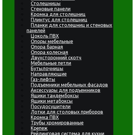
Столешницы
Стеновые панели
Кромка для столешниц
Плинтус для столешниц
Планки для столешниц и стеновых
панелей
Цоколь ПВХ
Опоры мебельные
Опора барная
Опора колесная
Двухсторонний скотч
Мебельные петли
Бутылочницы
Направляющие
Газ-лифты
Подъемники мебельных фасадов
Аксессуары для подъемников
Ящики тандембоксы
Ящики метабоксы
Посудосушители
Лотки для столовых приборов
Кромка ПВХ
Трубы хромированные
Крепеж
Рейлинговая система для кухни