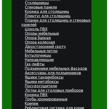
Столешницы
Стеновые панели
Кромка для столешниц
Плинтус для столешниц
Планки для столешниц и стеновых
панелей
Цоколь ПВХ
Опоры мебельные
Опора барная
Опора колесная
Двухсторонний скотч
Мебельные петли
Бутылочницы
Направляющие
Газ-лифты
Подъемники мебельных фасадов
Аксессуары для подъемников
Ящики тандембоксы
Ящики метабоксы
Посудосушители
Лотки для столовых приборов
Кромка ПВХ
Трубы хромированные
Крепеж
Рейлинговая система для кухни