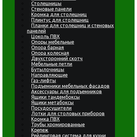
Столешницы
Стеновые панели
Кромка для столешниц
Плинтус для столешниц
Планки для столешниц и стеновых
панелей
Цоколь ПВХ
Опоры мебельные
Опора барная
Опора колесная
Двухсторонний скотч
Мебельные петли
Бутылочницы
Направляющие
Газ-лифты
Подъемники мебельных фасадов
Аксессуары для подъемников
Ящики тандембоксы
Ящики метабоксы
Посудосушители
Лотки для столовых приборов
Кромка ПВХ
Трубы хромированные
Крепеж
Рейлинговая система для кухни