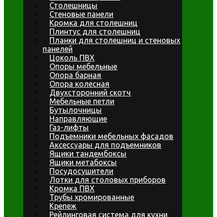
Столешницы
Стеновые панели
Кромка для столешниц
Плинтус для столешниц
Планки для столешниц и стеновых
панелей
Цоколь ПВХ
Опоры мебельные
Опора барная
Опора колесная
Двухсторонний скотч
Мебельные петли
Бутылочницы
Направляющие
Газ-лифты
Подъемники мебельных фасадов
Аксессуары для подъемников
Ящики тандембоксы
Ящики метабоксы
Посудосушители
Лотки для столовых приборов
Кромка ПВХ
Трубы хромированные
Крепеж
Рейлинговая система для кухни