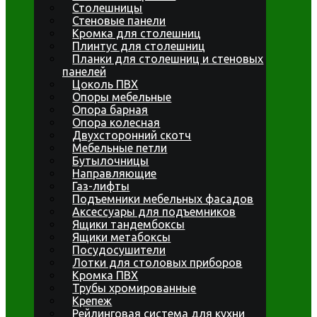
Столешницы
Стеновые панели
Кромка для столешниц
Плинтус для столешниц
Планки для столешниц и стеновых
панелей
Цоколь ПВХ
Опоры мебельные
Опора барная
Опора колесная
Двухсторонний скотч
Мебельные петли
Бутылочницы
Направляющие
Газ-лифты
Подъемники мебельных фасадов
Аксессуары для подъемников
Ящики тандембоксы
Ящики метабоксы
Посудосушители
Лотки для столовых приборов
Кромка ПВХ
Трубы хромированные
Крепеж
Рейлинговая система для кухни