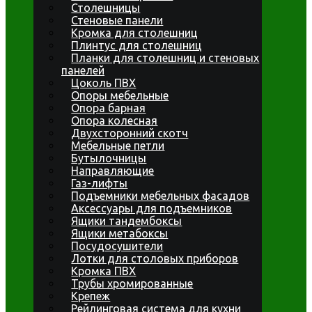
Столешницы
Стеновые панели
Кромка для столешниц
Плинтус для столешниц
Планки для столешниц и стеновых
панелей
Цоколь ПВХ
Опоры мебельные
Опора барная
Опора колесная
Двухсторонний скотч
Мебельные петли
Бутылочницы
Направляющие
Газ-лифты
Подъемники мебельных фасадов
Аксессуары для подъемников
Ящики тандембоксы
Ящики метабоксы
Посудосушители
Лотки для столовых приборов
Кромка ПВХ
Трубы хромированные
Крепеж
Рейлинговая система для кухни